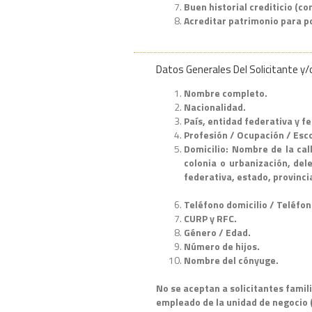
Buen historial crediticio (co
Acreditar patrimonio para po
Datos Generales Del Solicitante y/o
Nombre completo.
Nacionalidad.
País, entidad federativa y f
Profesión / Ocupación / Esc
Domicilio: Nombre de la cal
colonia o urbanización, del
federativa, estado, provinci
Teléfono domicilio / Teléfon
CURP y RFC.
Género / Edad.
Número de hijos.
Nombre del cónyuge.
No se aceptan a solicitantes fami
empleado de la unidad de negocio (