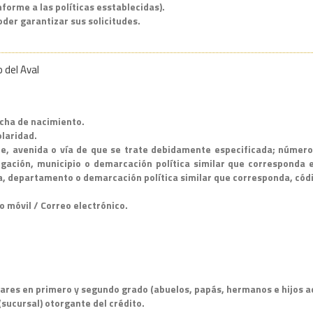
nforme a las políticas esstablecidas).
der garantizar sus solicitudes.
 del Aval
echa de nacimiento.
olaridad.
le, avenida o vía de que se trate debidamente especificada; número
egación, municipio o demarcación política similar que corresponda 
a, departamento o demarcación política similar que corresponda, códi
o móvil / Correo electrónico.
liares en primero y segundo grado (abuelos, papás, hermanos e hijos 
sucursal) otorgante del crédito.