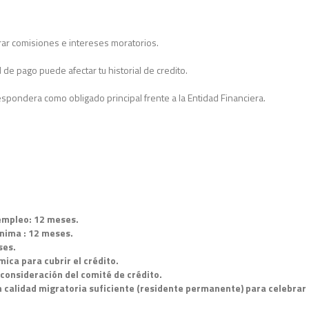
rar comisiones e intereses moratorios.
 de pago puede afectar tu historial de credito.
respondera como obligado principal frente a la Entidad Financiera.
empleo: 12 meses.
nima : 12 meses.
ses.
ica para cubrir el crédito.
a consideración del comité de crédito.
 calidad migratoria suficiente (residente permanente) para celebrar 