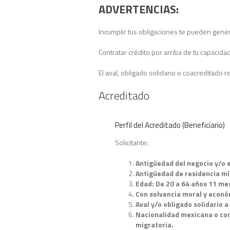
ADVERTENCIAS:
Incumplir tus obligaciones te pueden gene
Contratar crédito por arriba de tu capacidad
El aval, obligado solidario o coacreditado 
Acreditado
Perfil del Acreditado (Beneficiario)
Solicitante:
Antigüedad del negocio y/o 
Antigüedad de residencia mí
Edad: De 20 a 64 años 11 me
Con solvencia moral y económ
Aval y/o obligado solidario 
Nacionalidad mexicana o con
migratoria.