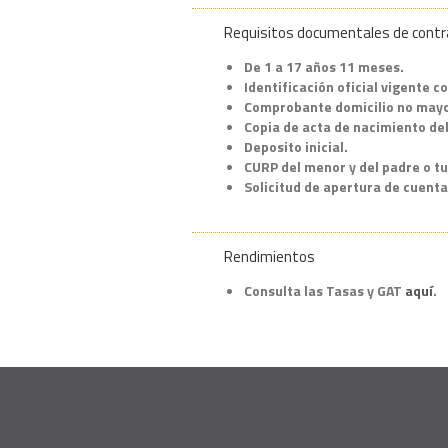
Requisitos documentales de contrat
De 1 a 17 años 11 meses.
Identificación oficial vigente c
Comprobante domicilio no mayo
Copia de acta de nacimiento de
Deposito inicial.
CURP del menor y del padre o tu
Solicitud de apertura de cuenta
Rendimientos
Consulta las Tasas y GAT
aquí
.