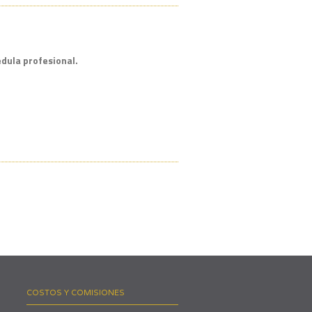
cédula profesional.
COSTOS Y COMISIONES