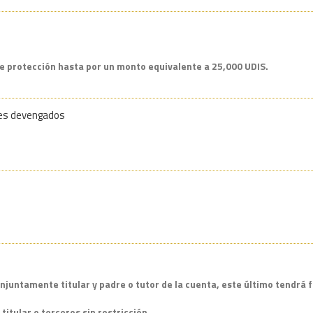
de protección hasta por un monto equivalente a 25,000 UDIS.
ses devengados
onjuntamente titular y padre o tutor de la cuenta, este último tendrá 
titular o terceros sin restricción.